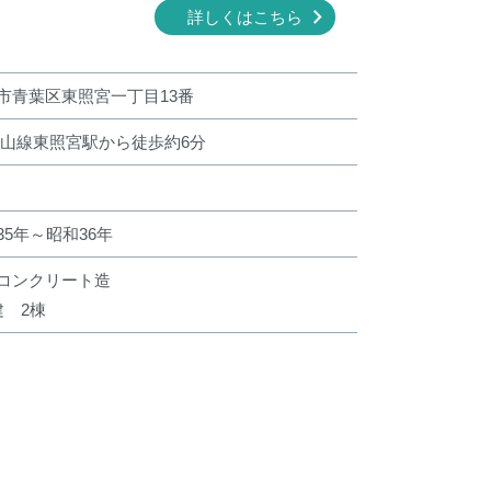
詳しくはこちら
市青葉区東照宮一丁目13番
仙山線東照宮駅から徒歩約6分
35年～昭和36年
コンクリート造
建 2棟