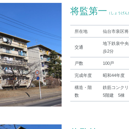
将監第一
（しょうげん
所在地
仙台市泉区将
地下鉄泉中央
交通
歩2分
戸数
100戸
完成年度
昭和44年度
構造・階
鉄筋コンクリ
数
5階建 5棟