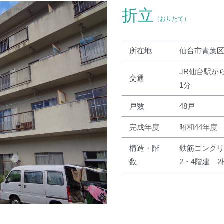
折立
（おりたて）
所在地
仙台市青葉区
JR仙台駅か
交通
1分
戸数
48戸
完成年度
昭和44年度
構造・階
鉄筋コンク
数
2・4階建 2