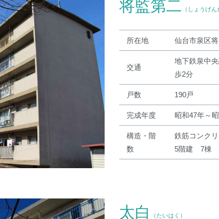
将監第二
（しょうげん
所在地
仙台市泉区将
地下鉄泉中央
交通
歩2分
戸数
190戸
完成年度
昭和47年～昭
構造・階
鉄筋コンクリ
数
5階建 7棟
太白
（たいはく）