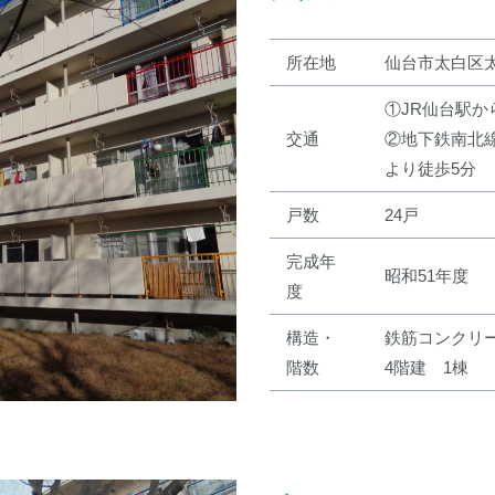
所在地
仙台市太白区
①JR仙台駅か
交通
②地下鉄南北
より徒歩5分
戸数
24戸
完成年
昭和51年度
度
構造・
鉄筋コンクリ
階数
4階建 1棟