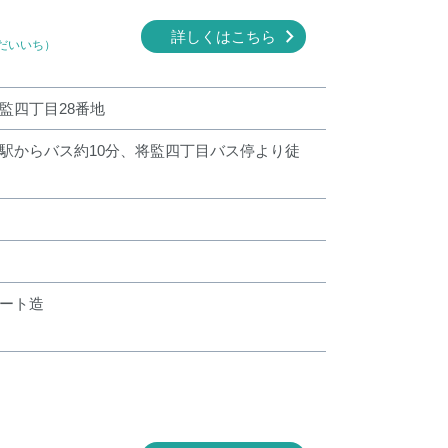
詳しくはこちら
だいいち）
監四丁目28番地
駅からバス約10分、将監四丁目バス停より徒
ート造