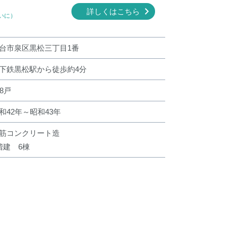
詳しくはこちら
いに）
台市泉区黒松三丁目1番
下鉄黒松駅から徒歩約4分
28戸
和42年～昭和43年
筋コンクリート造
階建 6棟