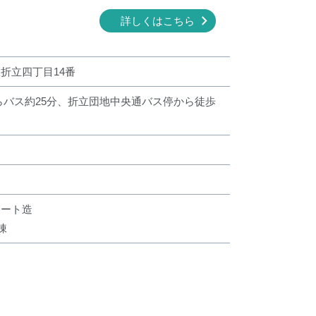
詳しくはこちら
折立四丁目14番
らバス約25分、折立団地中央通バス停から徒歩
リート造
棟