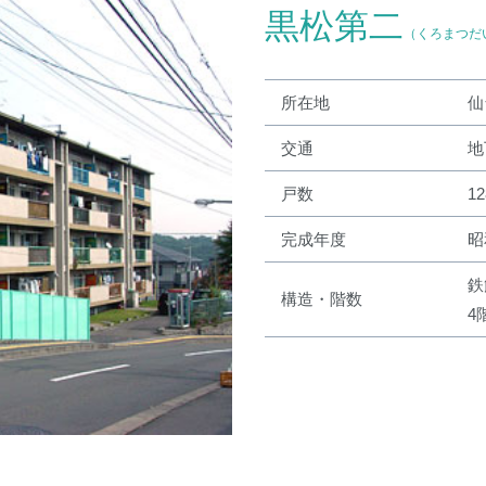
黒松第二
（くろまつだ
所在地
仙
交通
地
戸数
1
完成年度
昭
鉄
構造・階数
4