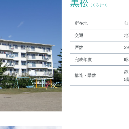
黒松
（くろまつ）
所在地
仙
交通
地
戸数
3
完成年度
昭
鉄
構造・階数
5