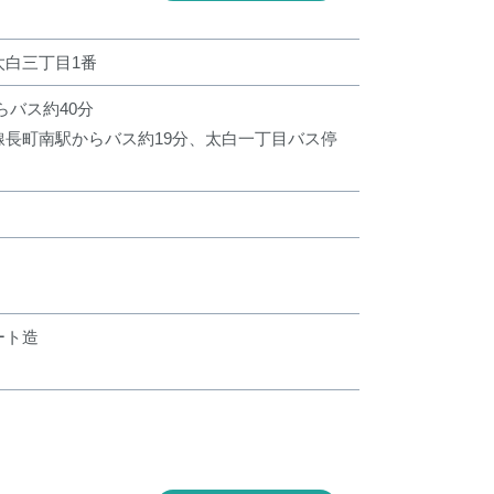
太白三丁目1番
らバス約40分
線長町南駅からバス約19分、太白一丁目バス停
ート造