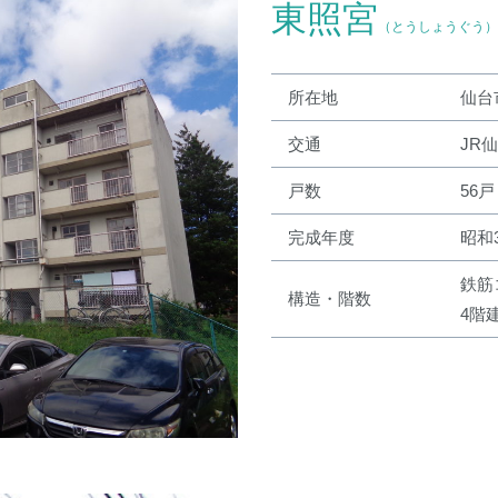
東照宮
（とうしょうぐう）
所在地
仙台
交通
JR
戸数
56戸
完成年度
昭和
鉄筋
構造・階数
4階