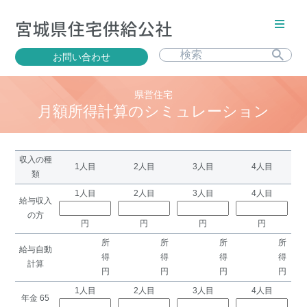
お問い合わせ
県営住宅
月額所得計算のシミュレーション
収入の種
1人目
2人目
3人目
4人目
類
1人目
2人目
3人目
4人目
給与収入
の方
円
円
円
円
所
所
所
所
給与自動
得
得
得
得
計算
円
円
円
円
1人目
2人目
3人目
4人目
年金 65