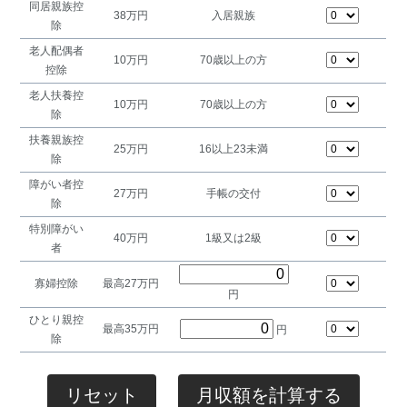
同居親族控
38万円
入居親族
除
老人配偶者
10万円
70歳以上の方
控除
老人扶養控
10万円
70歳以上の方
除
扶養親族控
25万円
16以上23未満
除
障がい者控
27万円
手帳の交付
除
特別障がい
40万円
1級又は2級
者
寡婦控除
最高27万円
円
ひとり親控
最高35万円
円
除
リセット
月収額を計算する