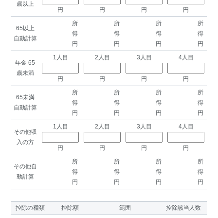
歳以上
円
円
円
円
所
所
所
所
65以上
得
得
得
得
自動計算
円
円
円
円
1人目
2人目
3人目
4人目
年金 65
歳未満
円
円
円
円
所
所
所
所
65未満
得
得
得
得
自動計算
円
円
円
円
1人目
2人目
3人目
4人目
その他収
入の方
円
円
円
円
所
所
所
所
その他自
得
得
得
得
動計算
円
円
円
円
控除の種類
控除額
範囲
控除該当人数