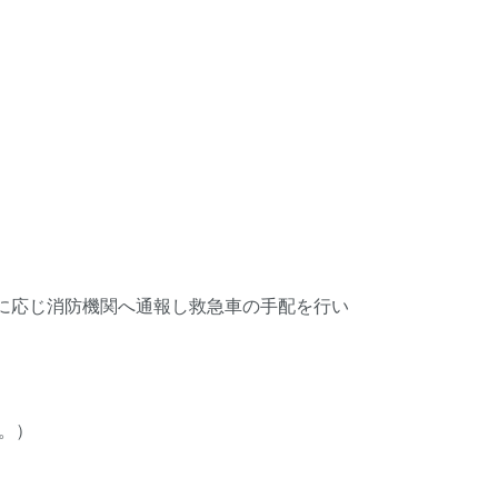
。
に応じ消防機関へ通報し救急車の手配を行い
す。）